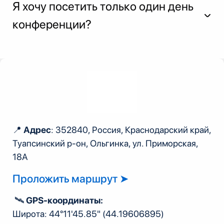
Я хочу посетить только один день
конференции?
📍
Адрес
: 352840, Россия, Краснодарский край,
Скачать согласие родителей ➤
Туапсинский р-он, Ольгинка, ул. Приморская,
Скачать согласие на обучение ➤
18А
Без этих документов участие
Проложить маршрут ➤
НЕВОЗМОЖНО.
🛰️
GPS-координаты:
Широта: 44°11'45.85"
(44.19606895)