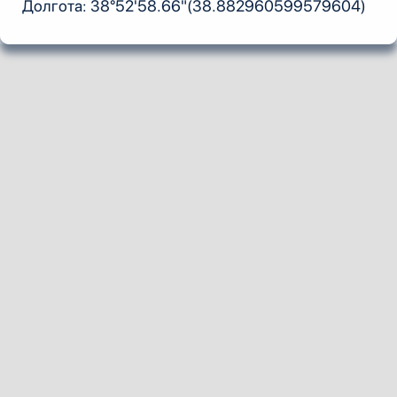
Долгота: 38°52'58.66"(38.882960599579604)