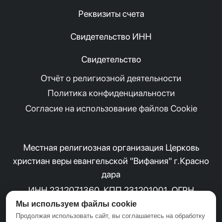
Реквизиты счета
Свидетельство ИНН
Свидетельство
Отчёт о религиозной деятельности
Политика конфиденциальности
Согласие на использование файлов Cookie
Местная религиозная организация Церковь
христиан веры
евангельской
"Вифания" г.Красно
дара
ИНН 2312071360
КПП 231201001
ОГРН
1022300001833
Мы используем файлы cookie
Свидетельство о государственной регистрации
Продолжая использовать сайт, вы соглашаетесь на обработку